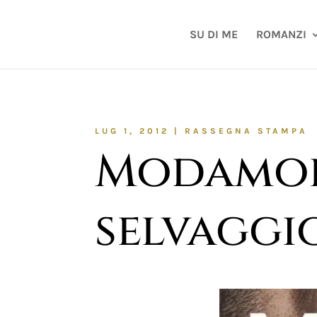
SU DI ME
ROMANZI
LUG 1, 2012
|
RASSEGNA STAMPA
Modamor
selvaggi