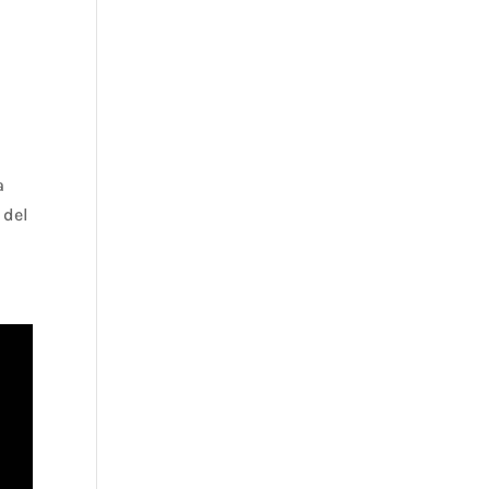
a
 del