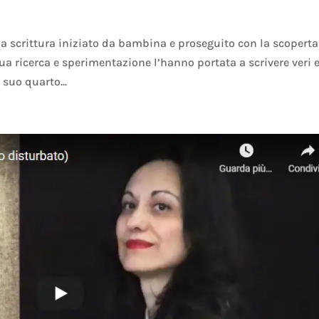
la scrittura iniziato da bambina e proseguito con la scoperta
ua ricerca e sperimentazione l’hanno portata a scrivere veri 
suo quarto...